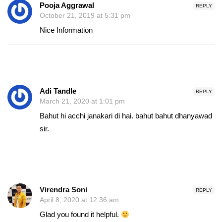
Pooja Aggrawal
REPLY
October 21, 2019 at 5:31 pm
Nice Information
Adi Tandle
REPLY
March 21, 2020 at 1:01 pm
Bahut hi acchi janakari di hai. bahut bahut dhanyawad
sir.
Virendra Soni
REPLY
April 8, 2020 at 12:36 am
Glad you found it helpful.