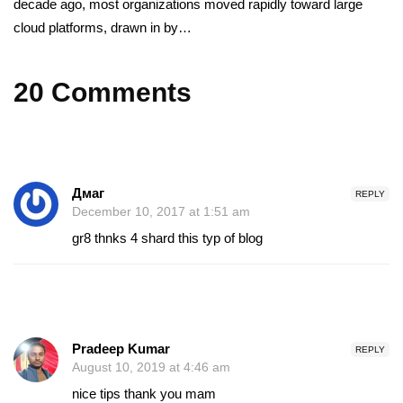
decade ago, most organizations moved rapidly toward large
cloud platforms, drawn in by…
20 Comments
Дмаг
REPLY
December 10, 2017 at 1:51 am
gr8 thnks 4 shard this typ of blog
Pradeep Kumar
REPLY
August 10, 2019 at 4:46 am
nice tips thank you mam