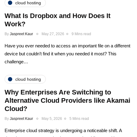
cloud hosting
What Is Dropbox and How Does It
Work?
By
Jaspreet Kaur
May 27, 2026
9 Mins read
Have you ever needed to access an important file on a different
device but couldn’t find it when you needed it most? This
challenge…
cloud hosting
Why Enterprises Are Switching to
Alternative Cloud Providers like Akamai
Cloud?
By
Jaspreet Kaur
May 5, 2026
5 Mins read
Enterprise cloud strategy is undergoing a noticeable shift. A